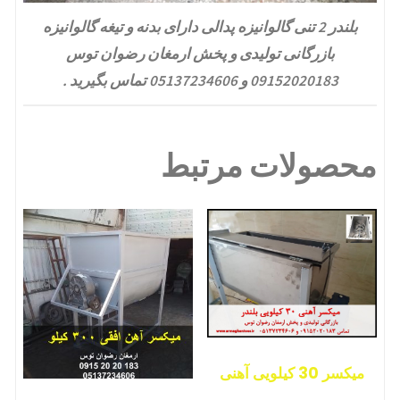
بلندر 2 تنی گالوانیزه پدالی دارای بدنه و تیغه گالوانیزه
بازرگانی تولیدی و پخش ارمغان رضوان توس
09152020183 و 05137234606 تماس بگیرید .
محصولات مرتبط
میکسر 30 کیلویی آهنی