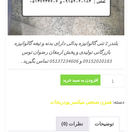
بلندر 2 تنی گالوانیزه پدالی دارای بدنه و تیغه گالوانیزه
بازرگانی تولیدی و پخش ارمغان رضوان توس
09152020183 و 05137234606 تماس بگیرید .
بلندر
افزودن به سبد خرید
2
تنی
دسته:
همزن صنعتی میکسر پودریجات
گالوانیزه
پدالی
عدد
توضیحات
نظرات (0)