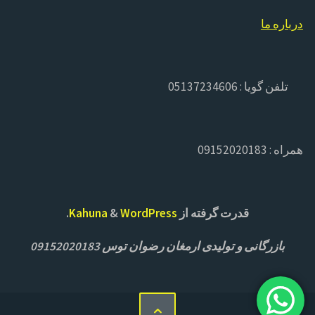
درباره ما
تلفن گویا : 05137234606
همراه : 09152020183
قدرت گرفته از
Kahuna
WordPress
&
.
بازرگانی و تولیدی ارمغان رضوان توس 09152020183