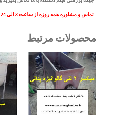
جهت بررسی فیلم دستگاه با ما تماس بگیرید و 
تماس و مشاوره همه روزه از ساعت 8 الی 24 با شماره های 09152020183 و 05137234606 حتی روز های تعطیل
محصولات مرتبط