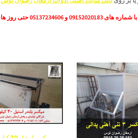
یا بر روی
لینک سایت اصلی ادوات ارمغان رضوان توس 
میکسر استیل 30 کیلویی