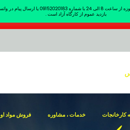
ره 09152020183 یا ارسال پیام در واتساپ
بازدید عموم از کارگاه آزاد است .
س
ه کارخانجات
خدمات ، مشاوره
فروش مواد اول