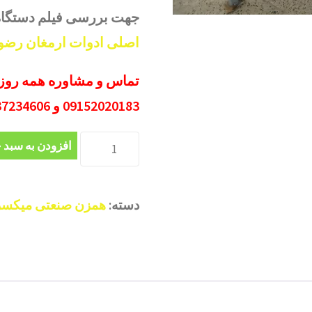
جهت بررسی فیلم دستگاه ب
اصلی ادوات ارمغان رضو
09152020183 و 05137234606 حتی روز های تعطیل
میکسر
افزودن به سبد 
استیل
پودر
دسته:
همزن صنعتی میکسر 
ژله
و
پودر
کیک
عدد