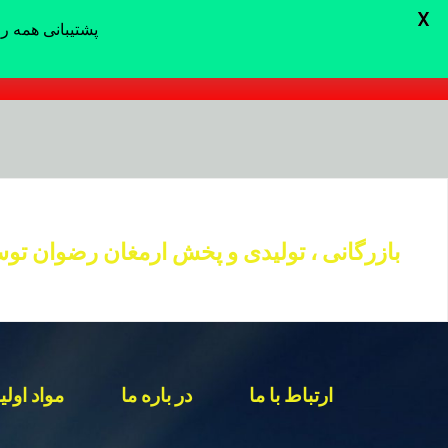
X
پشتیبانی همه روزه از ساعت 8 الی 24 با شما
پشتیبانی همه روزه از ساعت 8 الی 24 با شماره 09152020183 یا ارسال پیام در واتساپ بازدید عموم از کارگاه آزاد است .
د
دن
بازرگانی ، تولیدی و پخش ارمغان رضوان تو
ز
حتوا
ارتباط با ما
در باره ما
مواد اولی