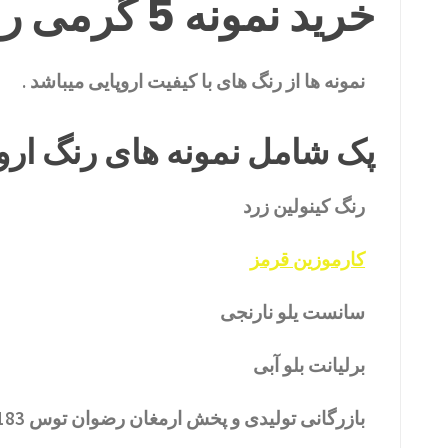
خرید نمونه 5 گرمی رنگ های خوراکی پودری
نمونه ها از رنگ های با کیفیت اروپایی میباشد .
پک شامل نمونه های رنگ اروپایی 5 گرمی به 
رنگ کینولین زرد
کارموزین قرمز
سانست یلو نارنجی
برلیانت بلو آبی
بازرگانی تولیدی و پخش ارمغان رضوان توس 09152020183 و 05137234606