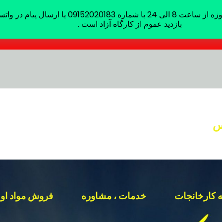
ره 09152020183 یا ارسال پیام در واتساپ
بازدید عموم از کارگاه آزاد است .
س
ه کارخانجات
خدمات ، مشاوره
فروش مواد اول