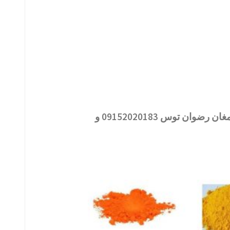
بازرگانی تولیدی و پخش ارمغان رضوان توس 09152020183 و