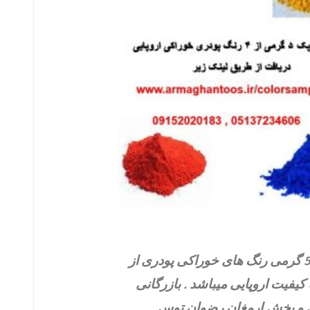
خرید نمونه 5 گرمی رنگ های خوراکی پودری از
 کیفیت اروپایی میباشد . بازرگانی
 و پخش ارمغان رضوان توس