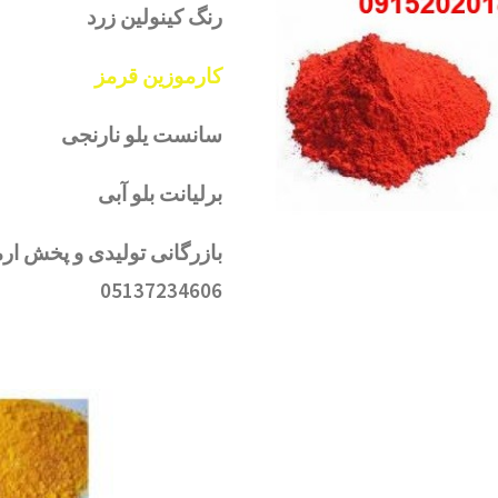
رنگ کینولین زرد
کارموزین قرمز
سانست یلو نارنجی
برلیانت بلو آبی
05137234606