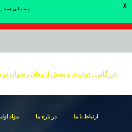
X
پشتیبانی همه روزه از ساعت 8 الی 24 با شما
پشتیبانی همه روزه از ساعت 8 الی 24 با شماره 09152020183 یا ارسال پیام در واتساپ بازدید عموم از کارگاه آزاد است .
د
دن
بازرگانی ، تولیدی و پخش ارمغان رضوان تو
ز
حتوا
ارتباط با ما
در باره ما
مواد اولی