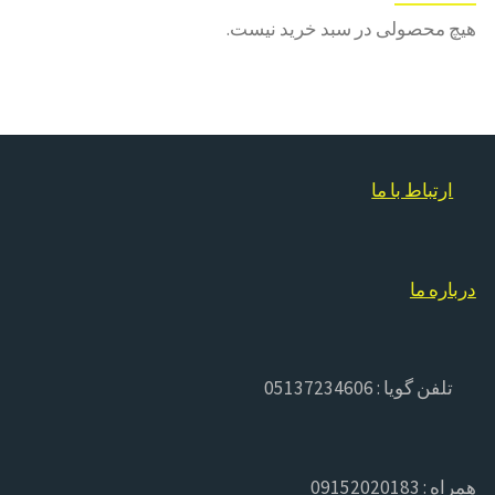
کیک
هیچ محصولی در سبد خرید نیست.
نیمه
آماده
و
ارتباط با ما
کیک
آماده"
درباره ما
تلفن گویا : 05137234606
همراه : 09152020183