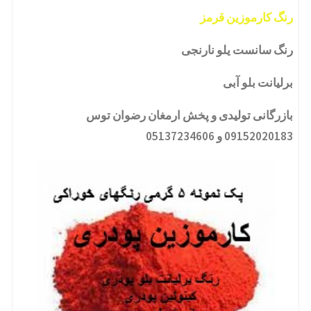
رنگ کارموزین قرمز
رنگ سانست یلو نارنجی
برلیانت بلو آبی
بازرگانی تولیدی و پخش ارمغان رضوان توس
09152020183 و 05137234606