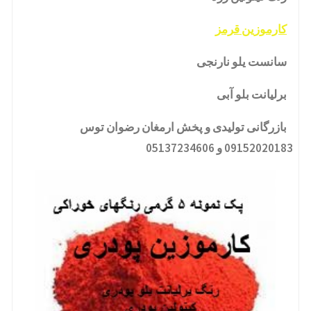
کارموزین قرمز
سانست یلو نارنجی
برلیانت بلو آبی
بازرگانی تولیدی و پخش ارمغان رضوان توس
09152020183 و 05137234606