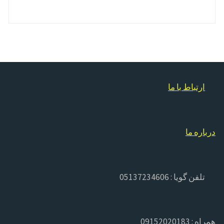
ارتباط با ما
درباره ما
تلفن گویا : 05137234606
همراه : 09152020183