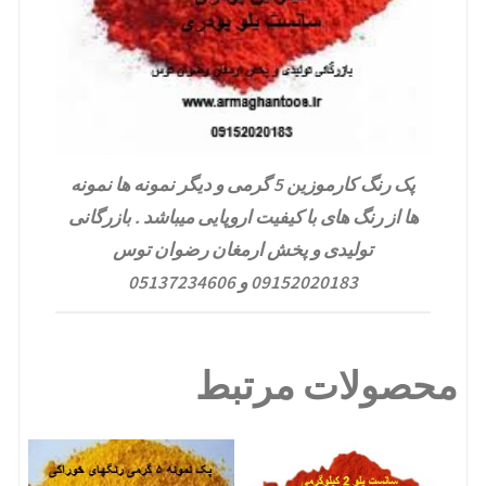
پک رنگ کارموزین 5 گرمی و دیگر نمونه ها نمونه
ها از رنگ های با کیفیت اروپایی میباشد . بازرگانی
تولیدی و پخش ارمغان رضوان توس
09152020183 و 05137234606
محصولات مرتبط